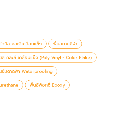
 ไวนิล คละสีเคลือบแข็ง
พื้นสนามกีฬา
นิล คละสี เคลือบแข็ง (Poly Vinyl - Color Flake)
กันซึมดาดฟ้า Waterproofing
yurethane
พื้นอีพ็อกซี่ Epoxy