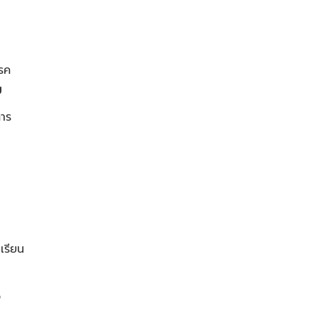
โรค
ย
าร
เรียน
ว