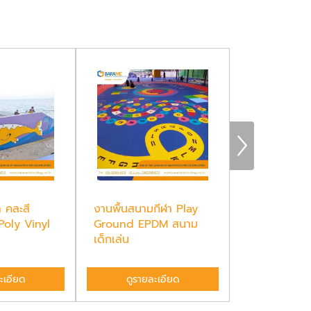
ล คละสี
งานพื้นสนามกีฬา Play
ทางจักรยาน 
Poly Vinyl
Ground EPDM สนาม
LANE, พื้นโ
เด็กเล่น
COLD P...
ะเอียด
ดูรายละเอียด
ดูรายล