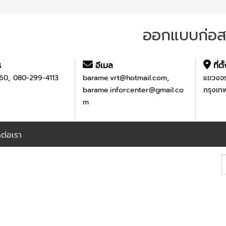
ออกแบบก่อสร
ร
อีเมล
ที่ตั
,
,
60
080-299-4113
barame.vrt@hotmail.com
แขวงจร
barame.inforcenter@gmail.co
กรุงเ
m
ดต่อเรา