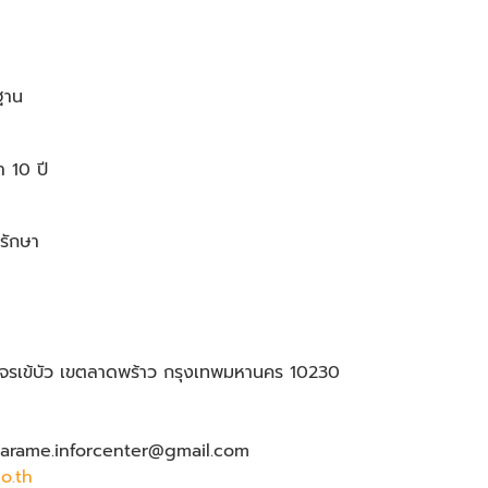
รฐาน
 10 ปี
รักษา
รเข้บัว เขตลาดพร้าว กรุงเทพมหานคร 10230
barame.inforcenter@gmail.com
o.th