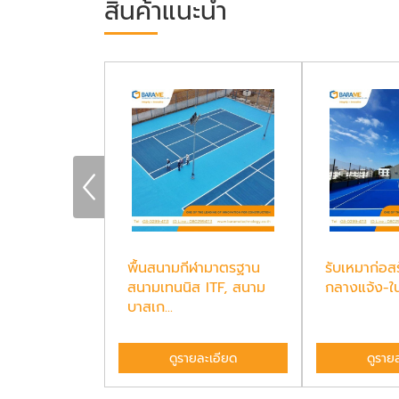
สินค้าแนะนำ
านกีฬา
พื้นสนามกีฬามาตรฐาน
รับเหมาก่อส
 มาตรฐาน
สนามเทนนิส ITF, สนาม
กลางแจ้ง-ใน
บาสเก...
ละเอียด
ดูรายละเอียด
ดูราย