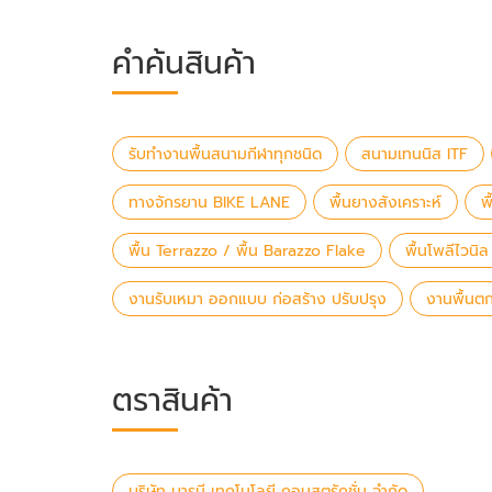
คำค้นสินค้า
รับทำงานพื้นสนามกีฬาทุกชนิด
สนามเทนนิส ITF
ทางจักรยาน BIKE LANE
พื้นยางสังเคราะห์
พ
พื้น Terrazzo / พื้น Barazzo Flake
พื้นโพลีไวนิ
งานรับเหมา ออกแบบ ก่อสร้าง ปรับปรุง
งานพื้นต
ตราสินค้า
บริษัท บารมี เทคโนโลยี คอนสตรัคชั่น จำกัด