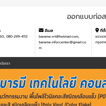
ออกแบบก่อสร
ร
อีเมล
ที่ตั
,
,
60
080-299-4113
barame.vrt@hotmail.com
แขวงจร
barame.inforcenter@gmail.co
กรุงเ
m
ดต่อเรา