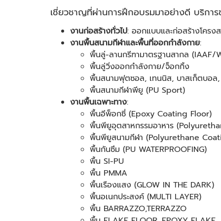
เชี่ยวชาญที่ผ่านการฝึกอบรมมาอย่างดี บริกา
งานก่อสร้างทั่วไป
: ออกแบบและก่อสร้างโครง
งานพื้นสนามกีฬาและพื้นที่ออกกำลังกาย
:
พื้นลู่-ลานกรีฑามาตรฐานสากล (IAAF/
พื้นลู่วิ่งออกกำลังกาย/จ็อกกิ้ง
พื้นสนามฟุตซอล, เทนนิส, บาสเก็ตบอล,
พื้นสนามกีฬาพียู (PU Sport)
งานพื้นเฉพาะทาง
:
พื้นอีพ็อกซี่ (Epoxy Coating Floor)
พื้นพียูอุตสาหกรรมอาหาร (Polyuret
พื้นพียูสนามกีฬา (Polyurethane Coat
พื้นกันซึม (PU WATERPROOFING)
พื้น SI-PU
พื้น PMMA
พื้นเรืองแสง (GLOW IN THE DARK)
พื้นอเนกประสงค์ (MULTI LAYER)
พื้น BARRAZZO,TERRAZZO
พื้น FLAKE FLOOR, EPOXY FLAKE