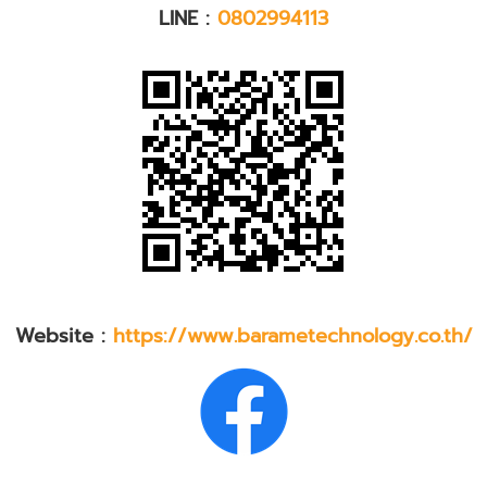
LINE :
0802994113
Website :
https://www.barametechnology.co.th/